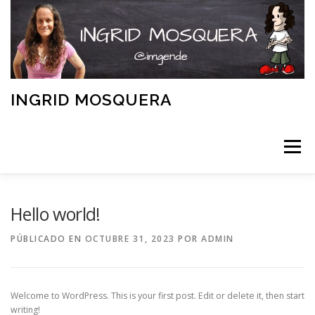
Saltar
al
contenido
INGRID MOSQUERA
Menú
INICIO
Hello world!
PÚBLICADO EN
OCTUBRE 31, 2023
POR
ADMIN
INVESTIGACIÓN Y PUBLICACIONES ACADÉMICAS
Welcome to WordPress. This is your first post. Edit or delete it, then start
ENTREVISTAS Y COLABORACIONES
writing!