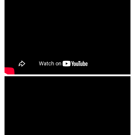
RECONOCIMIENTOS
REDES SOCIALES
EL BLOG DE INGRID MOSQUERA
LAS #CHARLASEDUCATIVAS
#EDUJORNADA
LAS CHARLAS SOLIDARIAS