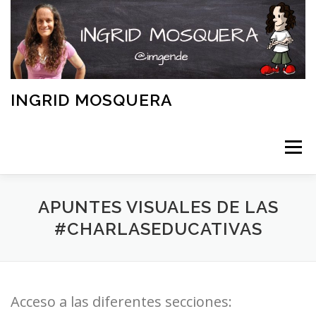
Saltar
al
contenido
INGRID MOSQUERA
Menú
INICIO
APUNTES VISUALES DE LAS
#CHARLASEDUCATIVAS
INVESTIGACIÓN Y PUBLICACIONES ACADÉMICAS
Acceso a las diferentes secciones:
ENTREVISTAS Y COLABORACIONES