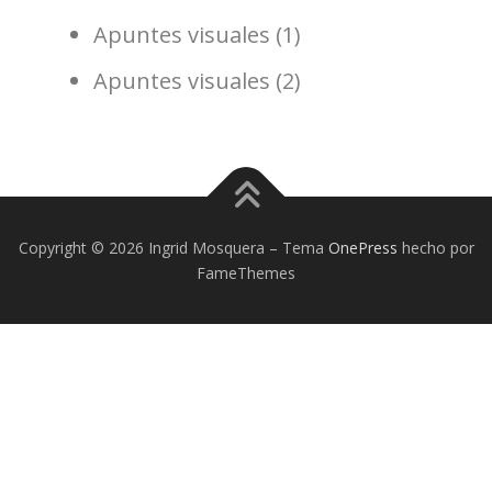
Apuntes visuales (1)
RECONOCIMIENTOS
REDES SOCIALES
Apuntes visuales (2)
EL BLOG DE INGRID MOSQUERA
LAS #CHARLASEDUCATIVAS
#EDUJORNADA
Copyright © 2026 Ingrid Mosquera
–
Tema
OnePress
hecho por
FameThemes
LAS CHARLAS SOLIDARIAS